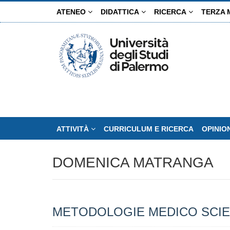
Salta
ATENEO
DIDATTICA
RICERCA
TERZA 
al
contenuto
principale
ATTIVITÀ
CURRICULUM E RICERCA
OPINIO
DOMENICA MATRANGA
METODOLOGIE MEDICO SCIEN