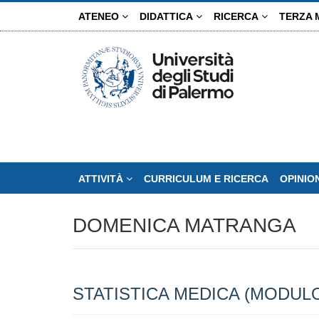
Salta
ATENEO
DIDATTICA
RICERCA
TERZA 
al
contenuto
principale
ATTIVITÀ
CURRICULUM E RICERCA
OPINIO
DOMENICA MATRANGA
STATISTICA MEDICA (MODUL