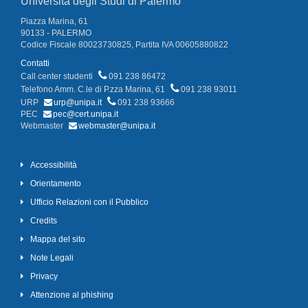
Università degli Studi di Palermo
Piazza Marina, 61
90133 - PALERMO
Codice Fiscale 80023730825, Partita IVA 00605880822
Contatti
Call center studenti
091 238 86472
Telefono Amm. C.le di P.zza Marina, 61
091 238 93011
URP
urp@unipa.it
091 238 93666
PEC
pec@cert.unipa.it
Webmaster
webmaster@unipa.it
Accessibilità
Orientamento
Ufficio Relazioni con il Pubblico
Credits
Mappa del sito
Note Legali
Privacy
Attenzione al phishing