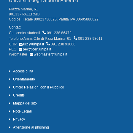
Università degli Studi di Palermo
Piazza Marina, 61
90133 - PALERMO
Codice Fiscale 80023730825, Partita IVA 00605880822
Contatti
Call center studenti
091 238 86472
Telefono Amm. C.le di P.zza Marina, 61
091 238 93011
URP
urp@unipa.it
091 238 93666
PEC
pec@cert.unipa.it
Webmaster
webmaster@unipa.it
Accessibilità
Orientamento
Ufficio Relazioni con il Pubblico
Credits
Mappa del sito
Note Legali
Privacy
Attenzione al phishing