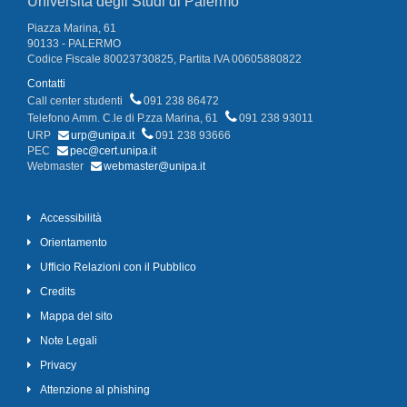
Università degli Studi di Palermo
Piazza Marina, 61
90133 - PALERMO
Codice Fiscale 80023730825, Partita IVA 00605880822
Contatti
Call center studenti
091 238 86472
Telefono Amm. C.le di P.zza Marina, 61
091 238 93011
URP
urp@unipa.it
091 238 93666
PEC
pec@cert.unipa.it
Webmaster
webmaster@unipa.it
Accessibilità
Orientamento
Ufficio Relazioni con il Pubblico
Credits
Mappa del sito
Note Legali
Privacy
Attenzione al phishing