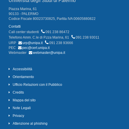
Università degli Studi di Palermo
Piazza Marina, 61
90133 - PALERMO
Codice Fiscale 80023730825, Partita IVA 00605880822
Contatti
Call center studenti
091 238 86472
Telefono Amm. C.le di P.zza Marina, 61
091 238 93011
URP
urp@unipa.it
091 238 93666
PEC
pec@cert.unipa.it
Webmaster
webmaster@unipa.it
Accessibilità
Orientamento
Ufficio Relazioni con il Pubblico
Credits
Mappa del sito
Note Legali
Privacy
Attenzione al phishing