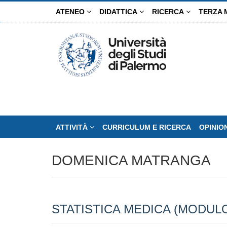
Salta
ATENEO
DIDATTICA
RICERCA
TERZA 
al
contenuto
principale
ATTIVITÀ
CURRICULUM E RICERCA
OPINIO
DOMENICA MATRANGA
STATISTICA MEDICA (MODUL