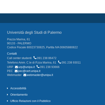
Università degli Studi di Palermo
Piazza Marina, 61
90133 - PALERMO
Codice Fiscale 80023730825, Partita IVA 00605880822
Contatti
Call center studenti
091 238 86472
Telefono Amm. C.le di P.zza Marina, 61
091 238 93011
URP
urp@unipa.it
091 238 93666
PEC
pec@cert.unipa.it
Webmaster
webmaster@unipa.it
Accessibilità
Orientamento
Ufficio Relazioni con il Pubblico