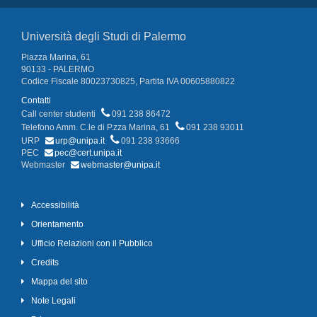
Università degli Studi di Palermo
Piazza Marina, 61
90133 - PALERMO
Codice Fiscale 80023730825, Partita IVA 00605880822
Contatti
Call center studenti
091 238 86472
Telefono Amm. C.le di P.zza Marina, 61
091 238 93011
URP
urp@unipa.it
091 238 93666
PEC
pec@cert.unipa.it
Webmaster
webmaster@unipa.it
Accessibilità
Orientamento
Ufficio Relazioni con il Pubblico
Credits
Mappa del sito
Note Legali