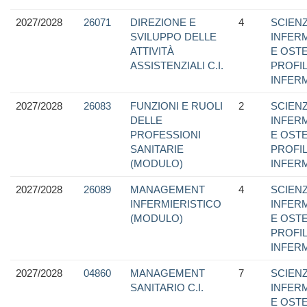
2027/2028
26071
DIREZIONE E
4
SCIEN
SVILUPPO DELLE
INFER
ATTIVITÀ
E OSTE
ASSISTENZIALI C.I.
PROFI
INFER
2027/2028
26083
FUNZIONI E RUOLI
2
SCIEN
DELLE
INFER
PROFESSIONI
E OSTE
SANITARIE
PROFI
(MODULO)
INFER
2027/2028
26089
MANAGEMENT
4
SCIEN
INFERMIERISTICO
INFER
(MODULO)
E OSTE
PROFI
INFER
2027/2028
04860
MANAGEMENT
7
SCIEN
SANITARIO C.I.
INFER
E OSTE