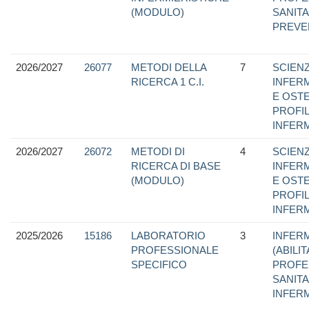
(MODULO)
SANITA
PREVE
2026/2027
26077
METODI DELLA
7
SCIEN
RICERCA 1 C.I.
INFER
E OSTE
PROFI
INFER
2026/2027
26072
METODI DI
4
SCIEN
RICERCA DI BASE
INFER
(MODULO)
E OSTE
PROFI
INFER
2025/2026
15186
LABORATORIO
3
INFERM
PROFESSIONALE
(ABILI
SPECIFICO
PROFE
SANITA
INFER