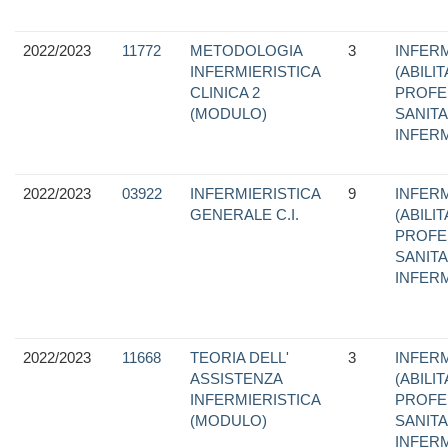
2022/2023
11772
METODOLOGIA
3
INFERM
INFERMIERISTICA
(ABILI
CLINICA 2
PROFE
(MODULO)
SANITA
INFER
2022/2023
03922
INFERMIERISTICA
9
INFERM
GENERALE C.I.
(ABILI
PROFE
SANITA
INFER
2022/2023
11668
TEORIA DELL'
3
INFERM
ASSISTENZA
(ABILI
INFERMIERISTICA
PROFE
(MODULO)
SANITA
INFER