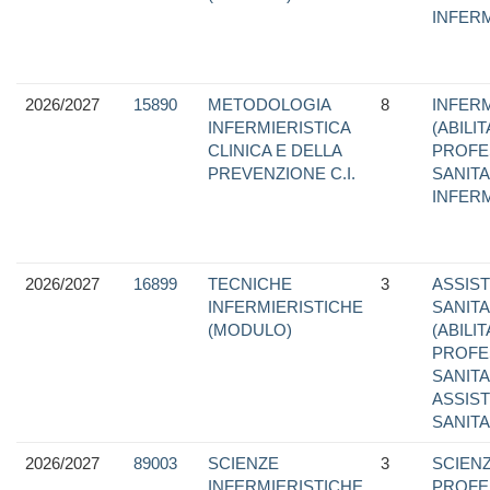
INFER
2026/2027
15890
METODOLOGIA
8
INFERM
INFERMIERISTICA
(ABILI
CLINICA E DELLA
PROFE
PREVENZIONE C.I.
SANITA
INFER
2026/2027
16899
TECNICHE
3
ASSIS
INFERMIERISTICHE
SANITA
(MODULO)
(ABILI
PROFE
SANITA
ASSIS
SANITA
2026/2027
89003
SCIENZE
3
SCIEN
INFERMIERISTICHE
PROFE