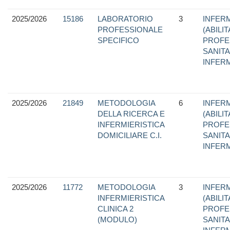
2025/2026
15186
LABORATORIO
3
INFERM
PROFESSIONALE
(ABILI
SPECIFICO
PROFE
SANITA
INFER
2025/2026
21849
METODOLOGIA
6
INFERM
DELLA RICERCA E
(ABILI
INFERMIERISTICA
PROFE
DOMICILIARE C.I.
SANITA
INFER
2025/2026
11772
METODOLOGIA
3
INFERM
INFERMIERISTICA
(ABILI
CLINICA 2
PROFE
(MODULO)
SANITA