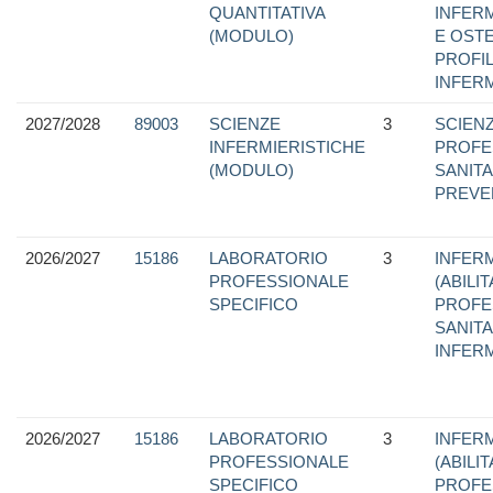
QUANTITATIVA
INFER
(MODULO)
E OSTE
PROFI
INFER
2027/2028
89003
SCIENZE
3
SCIEN
INFERMIERISTICHE
PROFE
(MODULO)
SANITA
PREVE
2026/2027
15186
LABORATORIO
3
INFERM
PROFESSIONALE
(ABILI
SPECIFICO
PROFE
SANITA
INFER
2026/2027
15186
LABORATORIO
3
INFERM
PROFESSIONALE
(ABILI
SPECIFICO
PROFE