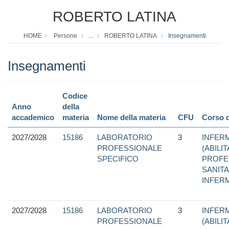
ROBERTO LATINA
HOME
Persone
...
ROBERTO LATINA
Insegnamenti
Insegnamenti
Codice
Anno
della
accademico
materia
Nome della materia
CFU
Corso d
2027/2028
15186
LABORATORIO
3
INFERM
PROFESSIONALE
(ABILI
SPECIFICO
PROFE
SANITA
INFER
2027/2028
15186
LABORATORIO
3
INFERM
PROFESSIONALE
(ABILI