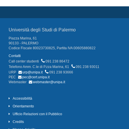
Università degli Studi di Palermo
Piazza Marina, 61
90133 - PALERMO
Codice Fiscale 80023730825, Partita IVA 00605880822
Contatti
Call center studenti
091 238 86472
Telefono Amm. C.le di P.zza Marina, 61
091 238 93011
URP
urp@unipa.it
091 238 93666
PEC
pec@cert.unipa.it
Webmaster
webmaster@unipa.it
Accessibilità
Orientamento
Ufficio Relazioni con il Pubblico
Credits