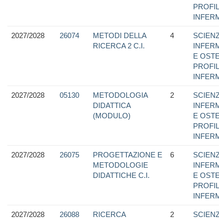
PROFI
INFER
2027/2028
26074
METODI DELLA
4
SCIEN
RICERCA 2 C.I.
INFER
E OSTE
PROFI
INFER
2027/2028
05130
METODOLOGIA
2
SCIEN
DIDATTICA
INFER
(MODULO)
E OSTE
PROFI
INFER
2027/2028
26075
PROGETTAZIONE E
6
SCIEN
METODOLOGIE
INFER
DIDATTICHE C.I.
E OSTE
PROFI
INFER
2027/2028
26088
RICERCA
2
SCIEN