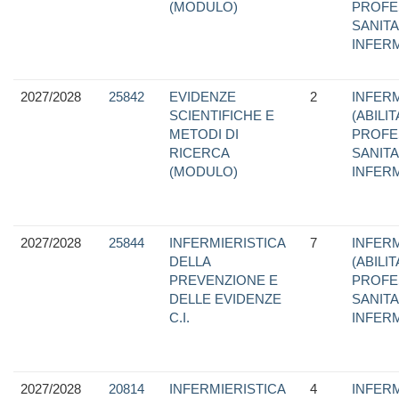
(MODULO)
PROFE
SANITA
INFER
2027/2028
25842
EVIDENZE
2
INFERM
SCIENTIFICHE E
(ABILI
METODI DI
PROFE
RICERCA
SANITA
(MODULO)
INFER
2027/2028
25844
INFERMIERISTICA
7
INFERM
DELLA
(ABILI
PREVENZIONE E
PROFE
DELLE EVIDENZE
SANITA
C.I.
INFER
2027/2028
20814
INFERMIERISTICA
4
INFERM