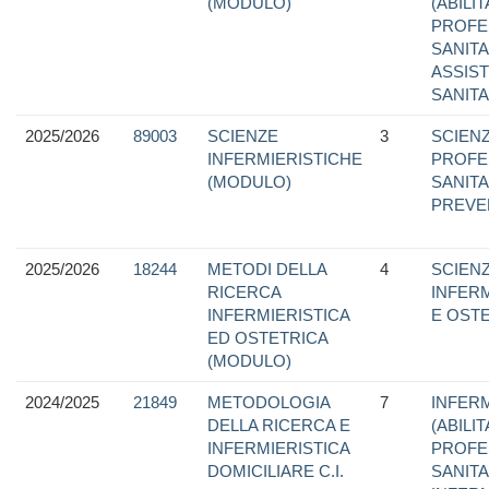
(MODULO)
(ABILI
PROFE
SANITA
ASSIS
SANITA
2025/2026
89003
SCIENZE
3
SCIEN
INFERMIERISTICHE
PROFE
(MODULO)
SANITA
PREVE
2025/2026
18244
METODI DELLA
4
SCIEN
RICERCA
INFER
INFERMIERISTICA
E OST
ED OSTETRICA
(MODULO)
2024/2025
21849
METODOLOGIA
7
INFERM
DELLA RICERCA E
(ABILI
INFERMIERISTICA
PROFE
DOMICILIARE C.I.
SANITA