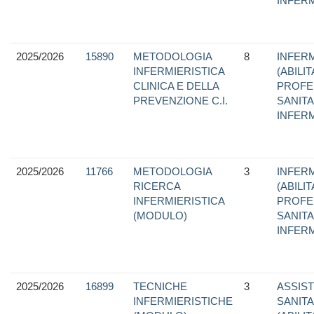
INFER
2025/2026
15890
METODOLOGIA
8
INFERM
INFERMIERISTICA
(ABILI
CLINICA E DELLA
PROFE
PREVENZIONE C.I.
SANITA
INFER
2025/2026
11766
METODOLOGIA
3
INFERM
RICERCA
(ABILI
INFERMIERISTICA
PROFE
(MODULO)
SANITA
INFER
2025/2026
16899
TECNICHE
3
ASSIS
INFERMIERISTICHE
SANITA