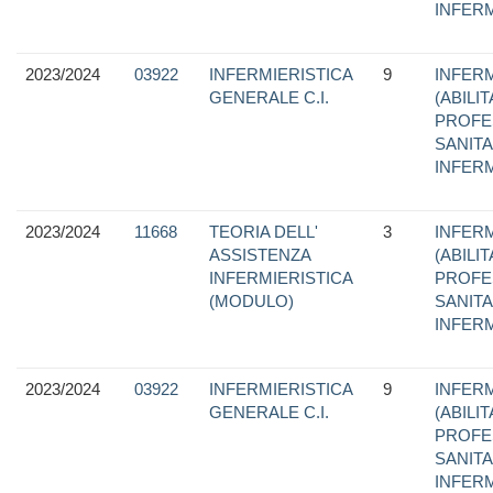
INFER
2023/2024
03922
INFERMIERISTICA
9
INFERM
GENERALE C.I.
(ABILI
PROFE
SANITA
INFER
2023/2024
11668
TEORIA DELL'
3
INFERM
ASSISTENZA
(ABILI
INFERMIERISTICA
PROFE
(MODULO)
SANITA
INFER
2023/2024
03922
INFERMIERISTICA
9
INFERM
GENERALE C.I.
(ABILI
PROFE
SANITA
INFER