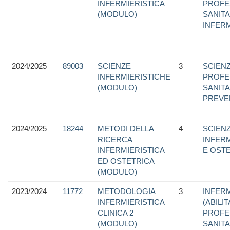
INFERMIERISTICA
PROFE
(MODULO)
SANITA
INFER
2024/2025
89003
SCIENZE
3
SCIEN
INFERMIERISTICHE
PROFE
(MODULO)
SANITA
PREVE
2024/2025
18244
METODI DELLA
4
SCIEN
RICERCA
INFER
INFERMIERISTICA
E OST
ED OSTETRICA
(MODULO)
2023/2024
11772
METODOLOGIA
3
INFERM
INFERMIERISTICA
(ABILI
CLINICA 2
PROFE
(MODULO)
SANITA