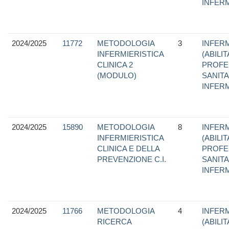
INFER
2024/2025
11772
METODOLOGIA
3
INFERM
INFERMIERISTICA
(ABILI
CLINICA 2
PROFE
(MODULO)
SANITA
INFER
2024/2025
15890
METODOLOGIA
8
INFERM
INFERMIERISTICA
(ABILI
CLINICA E DELLA
PROFE
PREVENZIONE C.I.
SANITA
INFER
2024/2025
11766
METODOLOGIA
4
INFERM
RICERCA
(ABILI