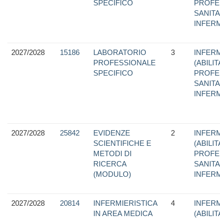
SPECIFICO
PROFE
SANITA
INFER
2027/2028
15186
LABORATORIO
3
INFERM
PROFESSIONALE
(ABILI
SPECIFICO
PROFE
SANITA
INFER
2027/2028
25842
EVIDENZE
2
INFERM
SCIENTIFICHE E
(ABILI
METODI DI
PROFE
RICERCA
SANITA
(MODULO)
INFER
2027/2028
20814
INFERMIERISTICA
4
INFERM
IN AREA MEDICA
(ABILI