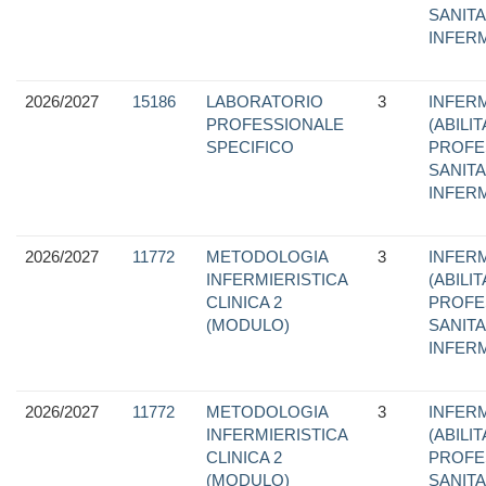
SANITA
INFER
2026/2027
15186
LABORATORIO
3
INFERM
PROFESSIONALE
(ABILI
SPECIFICO
PROFE
SANITA
INFER
2026/2027
11772
METODOLOGIA
3
INFERM
INFERMIERISTICA
(ABILI
CLINICA 2
PROFE
(MODULO)
SANITA
INFER
2026/2027
11772
METODOLOGIA
3
INFERM
INFERMIERISTICA
(ABILI
CLINICA 2
PROFE
(MODULO)
SANITA