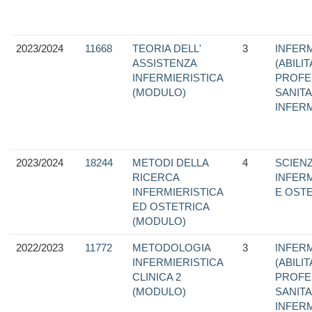
2023/2024
11668
TEORIA DELL'
3
INFERM
ASSISTENZA
(ABILI
INFERMIERISTICA
PROFE
(MODULO)
SANITA
INFER
2023/2024
18244
METODI DELLA
4
SCIEN
RICERCA
INFER
INFERMIERISTICA
E OST
ED OSTETRICA
(MODULO)
2022/2023
11772
METODOLOGIA
3
INFERM
INFERMIERISTICA
(ABILI
CLINICA 2
PROFE
(MODULO)
SANITA
INFER