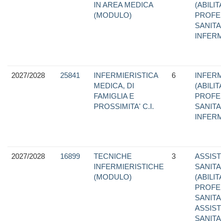
IN AREA MEDICA
(ABILI
(MODULO)
PROFE
SANITA
INFER
2027/2028
25841
INFERMIERISTICA
6
INFERM
MEDICA, DI
(ABILI
FAMIGLIA E
PROFE
PROSSIMITA' C.I.
SANITA
INFER
2027/2028
16899
TECNICHE
3
ASSIS
INFERMIERISTICHE
SANITA
(MODULO)
(ABILI
PROFE
SANITA
ASSIS
SANITA