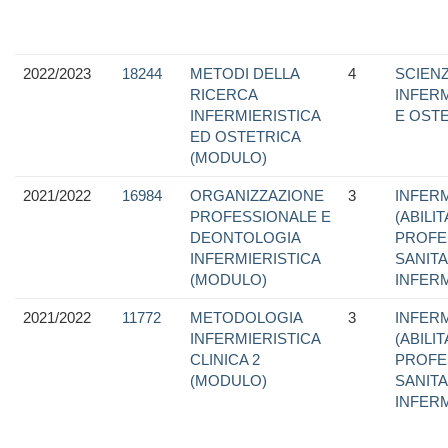
2022/2023
18244
METODI DELLA
4
SCIEN
RICERCA
INFER
INFERMIERISTICA
E OST
ED OSTETRICA
(MODULO)
2021/2022
16984
ORGANIZZAZIONE
3
INFERM
PROFESSIONALE E
(ABILI
DEONTOLOGIA
PROFE
INFERMIERISTICA
SANITA
(MODULO)
INFER
2021/2022
11772
METODOLOGIA
3
INFERM
INFERMIERISTICA
(ABILI
CLINICA 2
PROFE
(MODULO)
SANITA
INFER