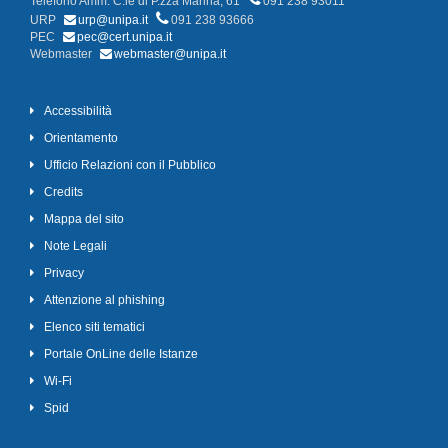
Telefono Amm. C.le di P.zza Marina, 61
091 238 93011
URP
urp@unipa.it
091 238 93666
PEC
pec@cert.unipa.it
Webmaster
webmaster@unipa.it
Accessibilità
Orientamento
Ufficio Relazioni con il Pubblico
Credits
Mappa del sito
Note Legali
Privacy
Attenzione al phishing
Elenco siti tematici
Portale OnLine delle Istanze
Wi-Fi
Spid