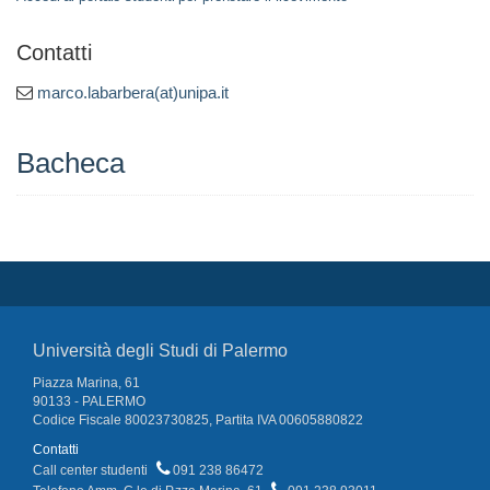
Contatti
marco.labarbera(at)unipa.it
Bacheca
Università degli Studi di Palermo
Piazza Marina, 61
90133 - PALERMO
Codice Fiscale 80023730825, Partita IVA 00605880822
Contatti
Call center studenti
091 238 86472