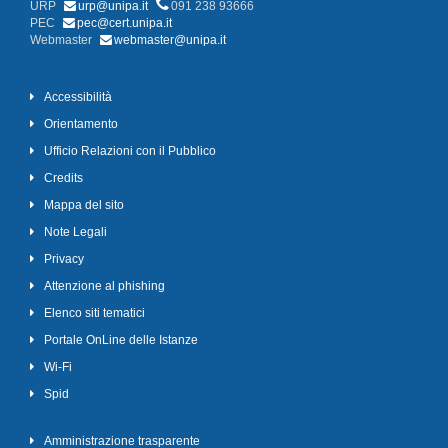
URP
urp@unipa.it
091 238 93666
PEC
pec@cert.unipa.it
Webmaster
webmaster@unipa.it
Accessibilità
Orientamento
Ufficio Relazioni con il Pubblico
Credits
Mappa del sito
Note Legali
Privacy
Attenzione al phishing
Elenco siti tematici
Portale OnLine delle Istanze
Wi-Fi
Spid
Amministrazione trasparente