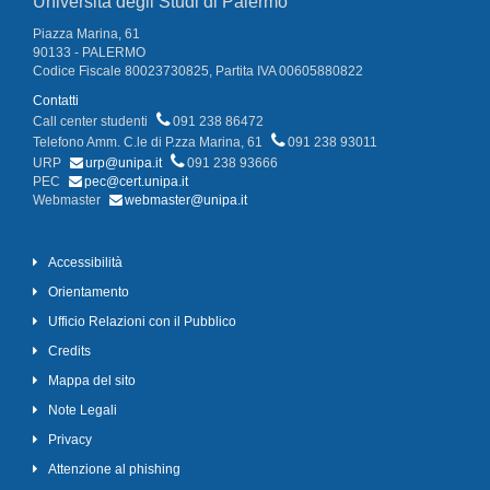
Università degli Studi di Palermo
Piazza Marina, 61
90133 - PALERMO
Codice Fiscale 80023730825, Partita IVA 00605880822
Contatti
Call center studenti
091 238 86472
Telefono Amm. C.le di P.zza Marina, 61
091 238 93011
URP
urp@unipa.it
091 238 93666
PEC
pec@cert.unipa.it
Webmaster
webmaster@unipa.it
Accessibilità
Orientamento
Ufficio Relazioni con il Pubblico
Credits
Mappa del sito
Note Legali
Privacy
Attenzione al phishing