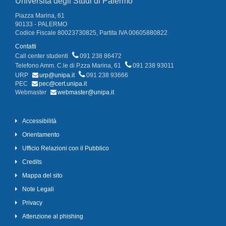
Università degli Studi di Palermo
Piazza Marina, 61
90133 - PALERMO
Codice Fiscale 80023730825, Partita IVA 00605880822
Contatti
Call center studenti
091 238 86472
Telefono Amm. C.le di P.zza Marina, 61
091 238 93011
URP
urp@unipa.it
091 238 93666
PEC
pec@cert.unipa.it
Webmaster
webmaster@unipa.it
Accessibilità
Orientamento
Ufficio Relazioni con il Pubblico
Credits
Mappa del sito
Note Legali
Privacy
Attenzione al phishing