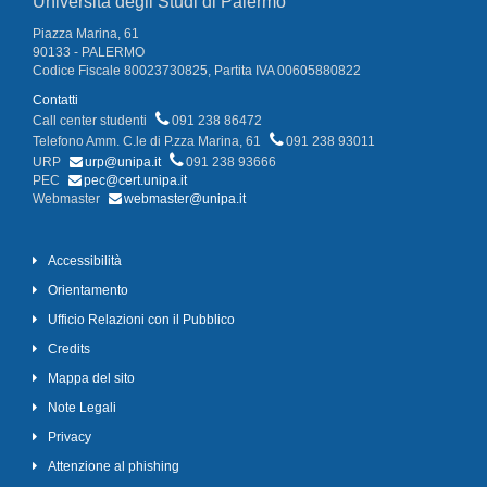
Università degli Studi di Palermo
Piazza Marina, 61
90133 - PALERMO
Codice Fiscale 80023730825, Partita IVA 00605880822
Contatti
Call center studenti
091 238 86472
Telefono Amm. C.le di P.zza Marina, 61
091 238 93011
URP
urp@unipa.it
091 238 93666
PEC
pec@cert.unipa.it
Webmaster
webmaster@unipa.it
Accessibilità
Orientamento
Ufficio Relazioni con il Pubblico
Credits
Mappa del sito
Note Legali
Privacy
Attenzione al phishing