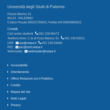
Università degli Studi di Palermo
Piazza Marina, 61
90133 - PALERMO
Codice Fiscale 80023730825, Partita IVA 00605880822
Contatti
Call center studenti
091 238 86472
Telefono Amm. C.le di P.zza Marina, 61
091 238 93011
URP
urp@unipa.it
091 238 93666
PEC
pec@cert.unipa.it
Webmaster
webmaster@unipa.it
Accessibilità
Orientamento
Ufficio Relazioni con il Pubblico
Credits
Mappa del sito
Note Legali
Privacy