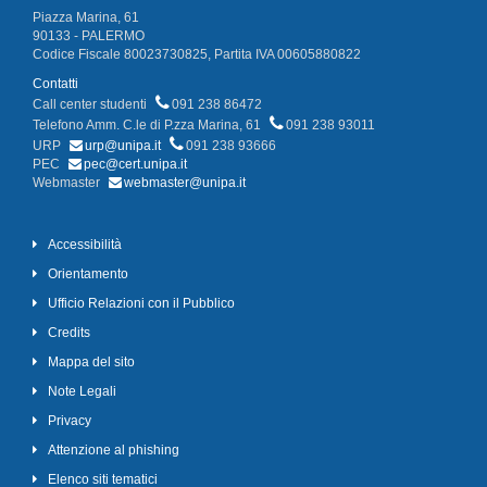
Piazza Marina, 61
90133 - PALERMO
Codice Fiscale 80023730825, Partita IVA 00605880822
Contatti
Call center studenti
091 238 86472
Telefono Amm. C.le di P.zza Marina, 61
091 238 93011
URP
urp@unipa.it
091 238 93666
PEC
pec@cert.unipa.it
Webmaster
webmaster@unipa.it
Accessibilità
Orientamento
Ufficio Relazioni con il Pubblico
Credits
Mappa del sito
Note Legali
Privacy
Attenzione al phishing
Elenco siti tematici