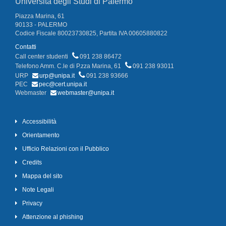
Università degli Studi di Palermo
Piazza Marina, 61
90133 - PALERMO
Codice Fiscale 80023730825, Partita IVA 00605880822
Contatti
Call center studenti
091 238 86472
Telefono Amm. C.le di P.zza Marina, 61
091 238 93011
URP
urp@unipa.it
091 238 93666
PEC
pec@cert.unipa.it
Webmaster
webmaster@unipa.it
Accessibilità
Orientamento
Ufficio Relazioni con il Pubblico
Credits
Mappa del sito
Note Legali
Privacy
Attenzione al phishing