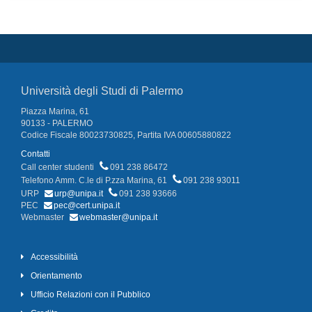
Università degli Studi di Palermo
Piazza Marina, 61
90133 - PALERMO
Codice Fiscale 80023730825, Partita IVA 00605880822
Contatti
Call center studenti
091 238 86472
Telefono Amm. C.le di P.zza Marina, 61
091 238 93011
URP
urp@unipa.it
091 238 93666
PEC
pec@cert.unipa.it
Webmaster
webmaster@unipa.it
Accessibilità
Orientamento
Ufficio Relazioni con il Pubblico