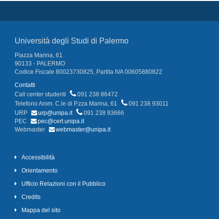
Università degli Studi di Palermo
Piazza Marina, 61
90133 - PALERMO
Codice Fiscale 80023730825, Partita IVA 00605880822
Contatti
Call center studenti
091 238 86472
Telefono Amm. C.le di P.zza Marina, 61
091 238 93011
URP
urp@unipa.it
091 238 93666
PEC
pec@cert.unipa.it
Webmaster
webmaster@unipa.it
Accessibilità
Orientamento
Ufficio Relazioni con il Pubblico
Credits
Mappa del sito