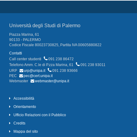
Università degli Studi di Palermo
Piazza Marina, 61
90133 - PALERMO
Codice Fiscale 80023730825, Partita IVA 00605880822
Contatti
Call center studenti
091 238 86472
Telefono Amm. C.le di P.zza Marina, 61
091 238 93011
URP
urp@unipa.it
091 238 93666
PEC
pec@cert.unipa.it
Webmaster
webmaster@unipa.it
Accessibilità
Orientamento
Ufficio Relazioni con il Pubblico
Credits
Mappa del sito