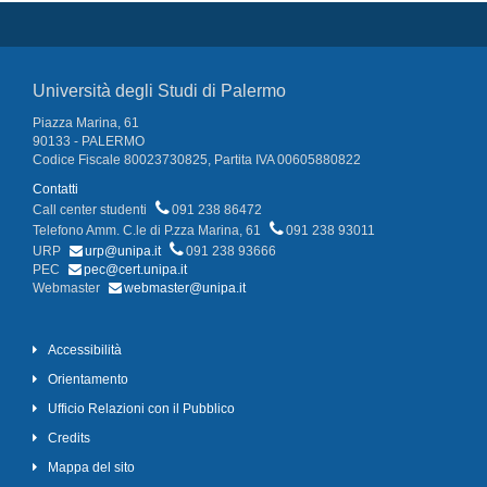
Università degli Studi di Palermo
Piazza Marina, 61
90133 - PALERMO
Codice Fiscale 80023730825, Partita IVA 00605880822
Contatti
Call center studenti
091 238 86472
Telefono Amm. C.le di P.zza Marina, 61
091 238 93011
URP
urp@unipa.it
091 238 93666
PEC
pec@cert.unipa.it
Webmaster
webmaster@unipa.it
Accessibilità
Orientamento
Ufficio Relazioni con il Pubblico
Credits
Mappa del sito