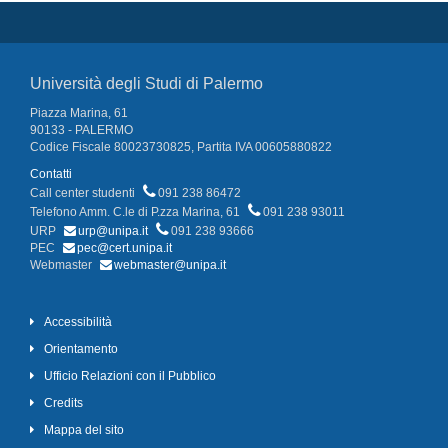
Università degli Studi di Palermo
Piazza Marina, 61
90133 - PALERMO
Codice Fiscale 80023730825, Partita IVA 00605880822
Contatti
Call center studenti
091 238 86472
Telefono Amm. C.le di P.zza Marina, 61
091 238 93011
URP
urp@unipa.it
091 238 93666
PEC
pec@cert.unipa.it
Webmaster
webmaster@unipa.it
Accessibilità
Orientamento
Ufficio Relazioni con il Pubblico
Credits
Mappa del sito