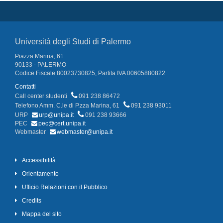
Università degli Studi di Palermo
Piazza Marina, 61
90133 - PALERMO
Codice Fiscale 80023730825, Partita IVA 00605880822
Contatti
Call center studenti
091 238 86472
Telefono Amm. C.le di P.zza Marina, 61
091 238 93011
URP
urp@unipa.it
091 238 93666
PEC
pec@cert.unipa.it
Webmaster
webmaster@unipa.it
Accessibilità
Orientamento
Ufficio Relazioni con il Pubblico
Credits
Mappa del sito