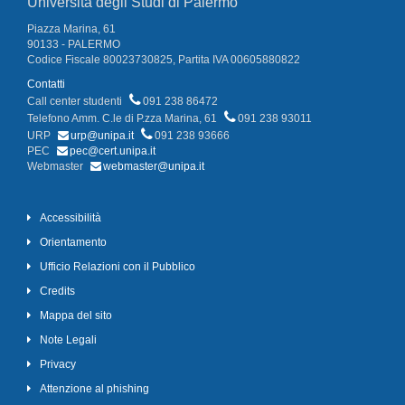
Università degli Studi di Palermo
Piazza Marina, 61
90133 - PALERMO
Codice Fiscale 80023730825, Partita IVA 00605880822
Contatti
Call center studenti
091 238 86472
Telefono Amm. C.le di P.zza Marina, 61
091 238 93011
URP
urp@unipa.it
091 238 93666
PEC
pec@cert.unipa.it
Webmaster
webmaster@unipa.it
Accessibilità
Orientamento
Ufficio Relazioni con il Pubblico
Credits
Mappa del sito
Note Legali
Privacy
Attenzione al phishing