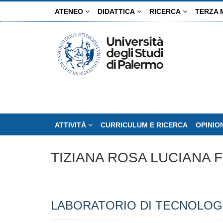
Salta
ATENEO
DIDATTICA
RICERCA
TERZA 
al
contenuto
principale
ATTIVITÀ
CURRICULUM E RICERCA
OPINIO
TIZIANA ROSA LUCIANA 
LABORATORIO DI TECNOLOGI