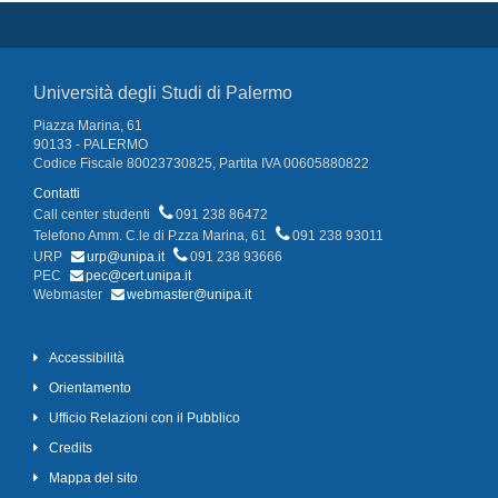
Università degli Studi di Palermo
Piazza Marina, 61
90133 - PALERMO
Codice Fiscale 80023730825, Partita IVA 00605880822
Contatti
Call center studenti
091 238 86472
Telefono Amm. C.le di P.zza Marina, 61
091 238 93011
URP
urp@unipa.it
091 238 93666
PEC
pec@cert.unipa.it
Webmaster
webmaster@unipa.it
Accessibilità
Orientamento
Ufficio Relazioni con il Pubblico
Credits
Mappa del sito