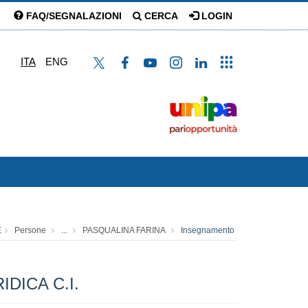
FAQ/SEGNALAZIONI
CERCA
LOGIN
ITA
ENG
E
Persone
...
PASQUALINA FARINA
Insegnamento
DICA C.I.