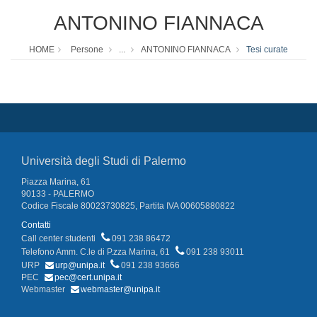
ANTONINO FIANNACA
HOME
Persone
...
ANTONINO FIANNACA
Tesi curate
Università degli Studi di Palermo
Piazza Marina, 61
90133 - PALERMO
Codice Fiscale 80023730825, Partita IVA 00605880822
Contatti
Call center studenti
091 238 86472
Telefono Amm. C.le di P.zza Marina, 61
091 238 93011
URP
urp@unipa.it
091 238 93666
PEC
pec@cert.unipa.it
Webmaster
webmaster@unipa.it