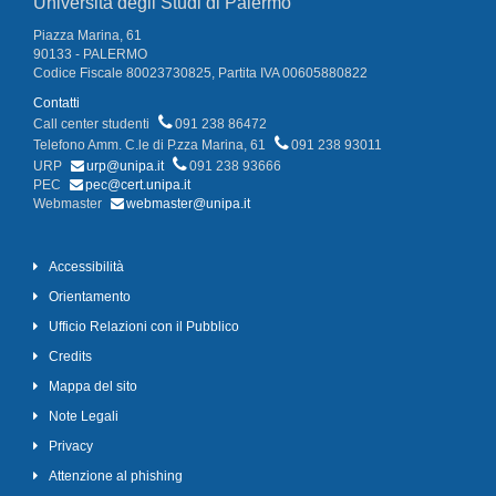
Università degli Studi di Palermo
Piazza Marina, 61
90133 - PALERMO
Codice Fiscale 80023730825, Partita IVA 00605880822
Contatti
Call center studenti
091 238 86472
Telefono Amm. C.le di P.zza Marina, 61
091 238 93011
URP
urp@unipa.it
091 238 93666
PEC
pec@cert.unipa.it
Webmaster
webmaster@unipa.it
Accessibilità
Orientamento
Ufficio Relazioni con il Pubblico
Credits
Mappa del sito
Note Legali
Privacy
Attenzione al phishing