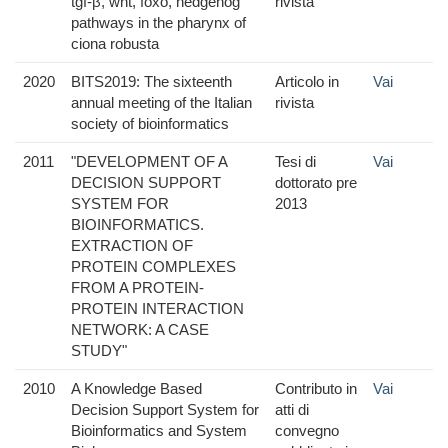
tgf-β, wnt, foxo, hedgehog
rivista
pathways in the pharynx of
ciona robusta
2020
BITS2019: The sixteenth
Articolo in
Vai
annual meeting of the Italian
rivista
society of bioinformatics
2011
"DEVELOPMENT OF A
Tesi di
Vai
DECISION SUPPORT
dottorato pre
SYSTEM FOR
2013
BIOINFORMATICS.
EXTRACTION OF
PROTEIN COMPLEXES
FROM A PROTEIN-
PROTEIN INTERACTION
NETWORK: A CASE
STUDY"
2010
A Knowledge Based
Contributo in
Vai
Decision Support System for
atti di
Bioinformatics and System
convegno