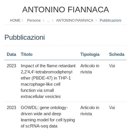
ANTONINO FIANNACA
HOME
Persone
...
ANTONINO FIANNACA
Pubblicazioni
Pubblicazioni
Data
Titolo
Tipologia
Scheda
2023
Impact of the flame retardant
Articolo in
Vai
2,2’4,4’-tetrabromodiphenyl
rivista
ether (PBDE-47) in THP-1
macrophage-like cell
function via small
extracellular vesicles
2023
GOWDL: gene ontology-
Articolo in
Vai
driven wide and deep
rivista
learning model for cell typing
of scRNA-seq data