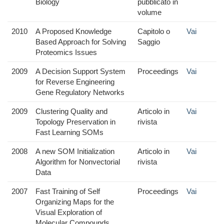
Biology
pubblicato in
volume
2010
A Proposed Knowledge
Capitolo o
Vai
Based Approach for Solving
Saggio
Proteomics Issues
2009
A Decision Support System
Proceedings
Vai
for Reverse Engineering
Gene Regulatory Networks
2009
Clustering Quality and
Articolo in
Vai
Topology Preservation in
rivista
Fast Learning SOMs
2008
A new SOM Initialization
Articolo in
Vai
Algorithm for Nonvectorial
rivista
Data
2007
Fast Training of Self
Proceedings
Vai
Organizing Maps for the
Visual Exploration of
Molecular Compounds