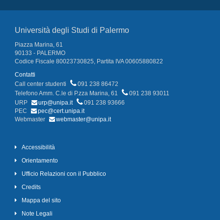
Università degli Studi di Palermo
Piazza Marina, 61
90133 - PALERMO
Codice Fiscale 80023730825, Partita IVA 00605880822
Contatti
Call center studenti
091 238 86472
Telefono Amm. C.le di P.zza Marina, 61
091 238 93011
URP
urp@unipa.it
091 238 93666
PEC
pec@cert.unipa.it
Webmaster
webmaster@unipa.it
Accessibilità
Orientamento
Ufficio Relazioni con il Pubblico
Credits
Mappa del sito
Note Legali