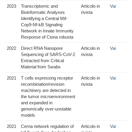
2023
Transcriptomic and
Articolo in
Vai
Bioinformatic Analyses
rivista
Identifying a Central Mif-
Cop9-Nf-kB Signaling
Network in Innate Immunity
Response of Ciona robusta
2022
Direct RNA Nanopore
Articolo in
Vai
Sequencing of SARS-CoV-2
rivista
Extracted from Critical
Material from Swabs
2021
T cells expressing receptor
Articolo in
Vai
recombination/revision
rivista
machinery are detected in
the tumor microenvironment
and expanded in
genomically over-unstable
models
2021
Cerna network regulation of
Articolo in
Vai