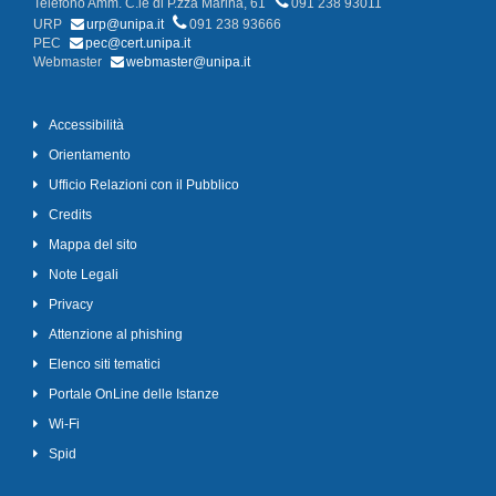
Telefono Amm. C.le di P.zza Marina, 61
091 238 93011
URP
urp@unipa.it
091 238 93666
PEC
pec@cert.unipa.it
Webmaster
webmaster@unipa.it
Accessibilità
Orientamento
Ufficio Relazioni con il Pubblico
Credits
Mappa del sito
Note Legali
Privacy
Attenzione al phishing
Elenco siti tematici
Portale OnLine delle Istanze
Wi-Fi
Spid