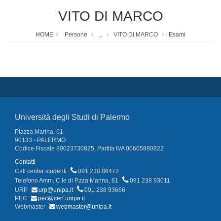
VITO DI MARCO
HOME
Persone
...
VITO DI MARCO
Esami
Università degli Studi di Palermo
Piazza Marina, 61
90133 - PALERMO
Codice Fiscale 80023730825, Partita IVA 00605880822
Contatti
Call center studenti
091 238 86472
Telefono Amm. C.le di P.zza Marina, 61
091 238 93011
URP
urp@unipa.it
091 238 93666
PEC
pec@cert.unipa.it
Webmaster
webmaster@unipa.it