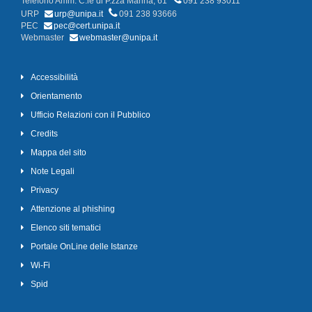
Telefono Amm. C.le di P.zza Marina, 61
091 238 93011
URP
urp@unipa.it
091 238 93666
PEC
pec@cert.unipa.it
Webmaster
webmaster@unipa.it
Accessibilità
Orientamento
Ufficio Relazioni con il Pubblico
Credits
Mappa del sito
Note Legali
Privacy
Attenzione al phishing
Elenco siti tematici
Portale OnLine delle Istanze
Wi-Fi
Spid