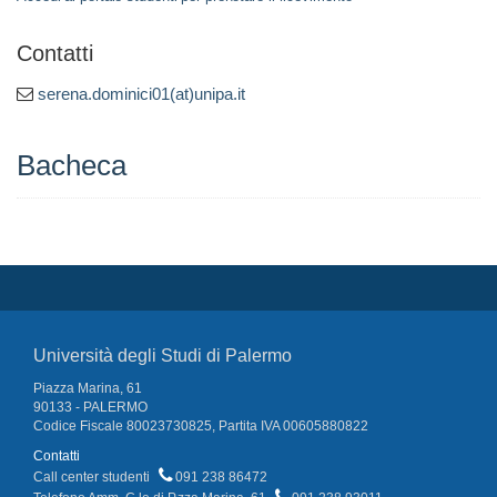
Contatti
serena.dominici01(at)unipa.it
Bacheca
Università degli Studi di Palermo
Piazza Marina, 61
90133 - PALERMO
Codice Fiscale 80023730825, Partita IVA 00605880822
Contatti
Call center studenti
091 238 86472