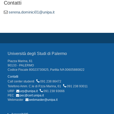
Contatti
serena.dominici01@unipa.it
Università degli Studi di Palermo
Piazza Marina, 61
90133 - PALERMO
Codice Fiscale 80023730825, Partita IVA 00605880822
Contatti
Call center studenti
091 238 86472
Telefono Amm. C.le di P.zza Marina, 61
091 238 93011
URP
urp@unipa.it
091 238 93666
PEC
pec@cert.unipa.it
Webmaster
webmaster@unipa.it