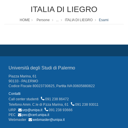
ITALIA DI LIEGRO
HOME
Persone
...
ITALIA DI LIEGRO
Esami
Università degli Studi di Palermo
Piazza Marina, 61
90133 - PALERMO
Codice Fiscale 80023730825, Partita IVA 00605880822
Contatti
Call center studenti
091 238 86472
Telefono Amm. C.le di P.zza Marina, 61
091 238 93011
URP
urp@unipa.it
091 238 93666
PEC
pec@cert.unipa.it
Webmaster
webmaster@unipa.it