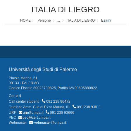
ITALIA DI LIEGRO
HOME
Persone
...
ITALIA DI LIEGRO
Esami
Università degli Studi di Palermo
Piazza Marina, 61
90133 - PALERMO
Codice Fiscale 80023730825, Partita IVA 00605880822
Contatti
Call center studenti
091 238 86472
Telefono Amm. C.le di P.zza Marina, 61
091 238 93011
URP
urp@unipa.it
091 238 93666
PEC
pec@cert.unipa.it
Webmaster
webmaster@unipa.it