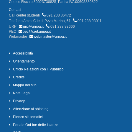
Codice Fiscale 80023730825, Partita IVA 00605880822
Contatti
Call center studenti
091 238 86472
Telefono Amm. C.le di P.zza Marina, 61
091 238 93011
URP
urp@unipa.it
091 238 93666
PEC
pec@cert.unipa.it
Webmaster
webmaster@unipa.it
Accessibilità
Orientamento
Ufficio Relazioni con il Pubblico
Credits
Mappa del sito
Note Legali
Privacy
Attenzione al phishing
Elenco siti tematici
Portale OnLine delle Istanze