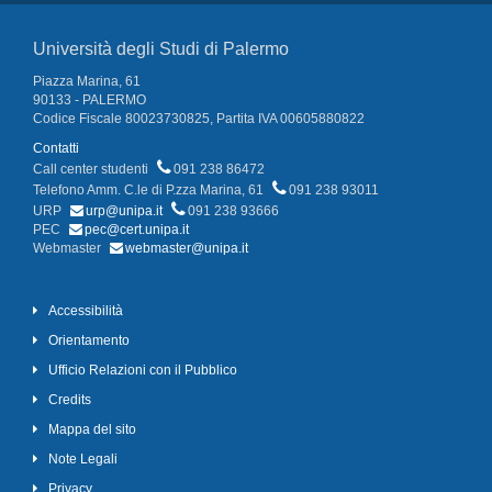
Università degli Studi di Palermo
Piazza Marina, 61
90133 - PALERMO
Codice Fiscale 80023730825, Partita IVA 00605880822
Contatti
Call center studenti
091 238 86472
Telefono Amm. C.le di P.zza Marina, 61
091 238 93011
URP
urp@unipa.it
091 238 93666
PEC
pec@cert.unipa.it
Webmaster
webmaster@unipa.it
Accessibilità
Orientamento
Ufficio Relazioni con il Pubblico
Credits
Mappa del sito
Note Legali
Privacy