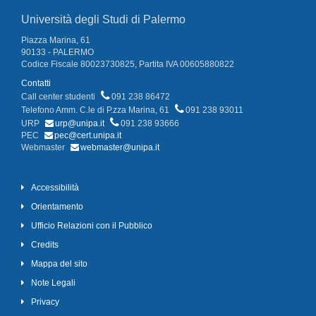
Università degli Studi di Palermo
Piazza Marina, 61
90133 - PALERMO
Codice Fiscale 80023730825, Partita IVA 00605880822
Contatti
Call center studenti
091 238 86472
Telefono Amm. C.le di P.zza Marina, 61
091 238 93011
URP
urp@unipa.it
091 238 93666
PEC
pec@cert.unipa.it
Webmaster
webmaster@unipa.it
Accessibilità
Orientamento
Ufficio Relazioni con il Pubblico
Credits
Mappa del sito
Note Legali
Privacy