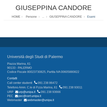
GIUSEPPINA CANDORE
HOME
Persone
...
GIUSEPPINA CANDORE
Esami
Università degli Studi di Palermo
Piazza Marina, 61
90133 - PALERMO
Codice Fiscale 80023730825, Partita IVA 00605880822
Contatti
Call center studenti
091 238 86472
Telefono Amm. C.le di P.zza Marina, 61
091 238 93011
URP
urp@unipa.it
091 238 93666
PEC
pec@cert.unipa.it
Webmaster
webmaster@unipa.it