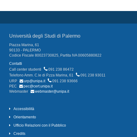
Università degli Studi di Palermo
Piazza Marina, 61
90133 - PALERMO
Codice Fiscale 80023730825, Partita IVA 00605880822
Contatti
Call center studenti
091 238 86472
Telefono Amm. C.le di P.zza Marina, 61
091 238 93011
URP
urp@unipa.it
091 238 93666
PEC
pec@cert.unipa.it
Webmaster
webmaster@unipa.it
Accessibilità
Orientamento
Ufficio Relazioni con il Pubblico
Credits