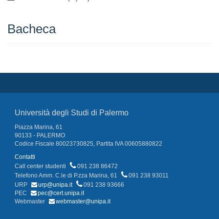
Bacheca
Università degli Studi di Palermo
Piazza Marina, 61
90133 - PALERMO
Codice Fiscale 80023730825, Partita IVA 00605880822
Contatti
Call center studenti
091 238 86472
Telefono Amm. C.le di P.zza Marina, 61
091 238 93011
URP
urp@unipa.it
091 238 93666
PEC
pec@cert.unipa.it
Webmaster
webmaster@unipa.it