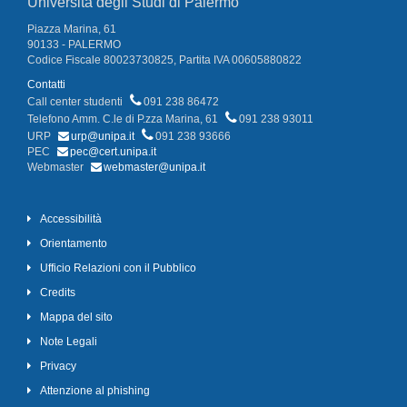
Università degli Studi di Palermo
Piazza Marina, 61
90133 - PALERMO
Codice Fiscale 80023730825, Partita IVA 00605880822
Contatti
Call center studenti
091 238 86472
Telefono Amm. C.le di P.zza Marina, 61
091 238 93011
URP
urp@unipa.it
091 238 93666
PEC
pec@cert.unipa.it
Webmaster
webmaster@unipa.it
Accessibilità
Orientamento
Ufficio Relazioni con il Pubblico
Credits
Mappa del sito
Note Legali
Privacy
Attenzione al phishing