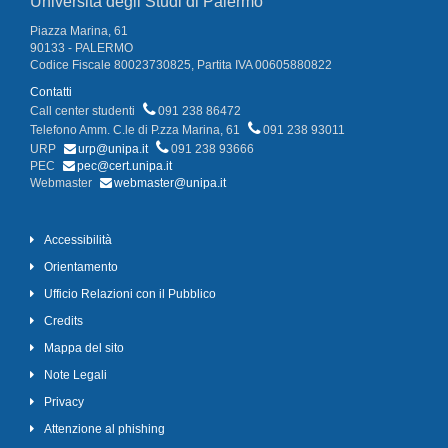
Università degli Studi di Palermo
Piazza Marina, 61
90133 - PALERMO
Codice Fiscale 80023730825, Partita IVA 00605880822
Contatti
Call center studenti
091 238 86472
Telefono Amm. C.le di P.zza Marina, 61
091 238 93011
URP
urp@unipa.it
091 238 93666
PEC
pec@cert.unipa.it
Webmaster
webmaster@unipa.it
Accessibilità
Orientamento
Ufficio Relazioni con il Pubblico
Credits
Mappa del sito
Note Legali
Privacy
Attenzione al phishing