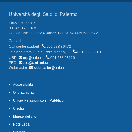
Università degli Studi di Palermo
Piazza Marina, 61
90133 - PALERMO
Codice Fiscale 80023730825, Partita IVA 00605880822
Contatti
Call center studenti
091 238 86472
Telefono Amm. C.le di P.zza Marina, 61
091 238 93011
URP
urp@unipa.it
091 238 93666
PEC
pec@cert.unipa.it
Webmaster
webmaster@unipa.it
Accessibilità
Orientamento
Ufficio Relazioni con il Pubblico
Credits
Mappa del sito
Note Legali