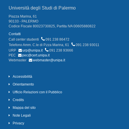
Università degli Studi di Palermo
Piazza Marina, 61
90133 - PALERMO
Codice Fiscale 80023730825, Partita IVA 00605880822
Contatti
Call center studenti
091 238 86472
Telefono Amm. C.le di P.zza Marina, 61
091 238 93011
URP
urp@unipa.it
091 238 93666
PEC
pec@cert.unipa.it
Webmaster
webmaster@unipa.it
Accessibilità
Orientamento
Ufficio Relazioni con il Pubblico
Credits
Mappa del sito
Note Legali
Privacy