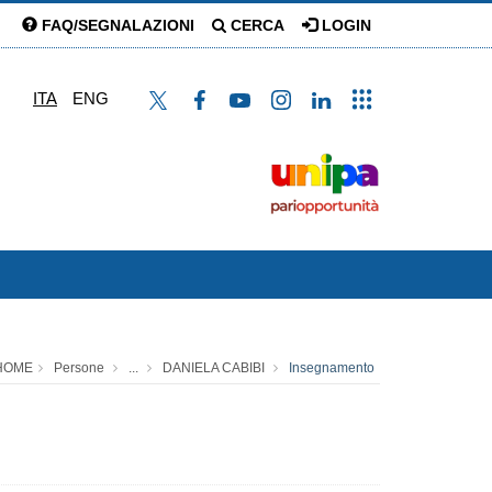
FAQ/SEGNALAZIONI
CERCA
LOGIN
ITA
ENG
HOME
Persone
...
DANIELA CABIBI
Insegnamento