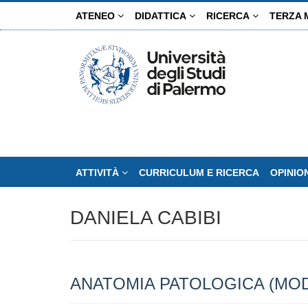
Salta
ATENEO
DIDATTICA
RICERCA
TERZA 
al
contenuto
principale
ATTIVITÀ
CURRICULUM E RICERCA
OPINIO
DANIELA CABIBI
ANATOMIA PATOLOGICA (MO