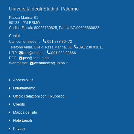
Università degli Studi di Palermo
Piazza Marina, 61
90133 - PALERMO
Codice Fiscale 80023730825, Partita IVA 00605880822
Contatti
Call center studenti
091 238 86472
Telefono Amm. C.le di P.zza Marina, 61
091 238 93011
URP
urp@unipa.it
091 238 93666
PEC
pec@cert.unipa.it
Webmaster
webmaster@unipa.it
Accessibilità
Orientamento
Ufficio Relazioni con il Pubblico
Credits
Mappa del sito
Note Legali
Privacy