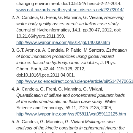
changing environment.
doi:10.5194/nhessd-2-27-2014.
www.nat-hazards-earth-syst-sci-discuss.net/2/27/2014/
A. Candela, G. Freni, G. Mannina, G. Viviani,
Receiving
water body quality assessment: an Italian case study
.
Journal of Hydroinformatics, 14.1, pp.30-47, 2012, doi:
10.21.66/hydro.2011.099,
http://www.iwaponline.com/jh/014/jh0140030.htm
G.T. Aronica, A. Candela, P. Fabio, M Santoro,
Estimation
of flood inundation probabilities using global hazard
indexes based on hydrodynamic variables
, J. Phys.
Chem. Earth, 42-44, 119-129, 2012,
doi:10.1016/j.pce.2011.04.001,
http://www.sciencedirect.com/science/article/pii/S14747065
A. Candela, G. Freni, G. Mannina, G. Viviani,
Quantification of diffuse and concentrated pollutant loads
at the watershed-scale: an Italian case study
, Water
Science and Technology, 59.11, 2125-2135, 2009,
http://www.iwaponline.com/wst/05911/wst059112125.htm
A. Candela, G. Mannina, G. Viviani
Multiregression
analysis of the kinetic constants in ephemeral rivers: the