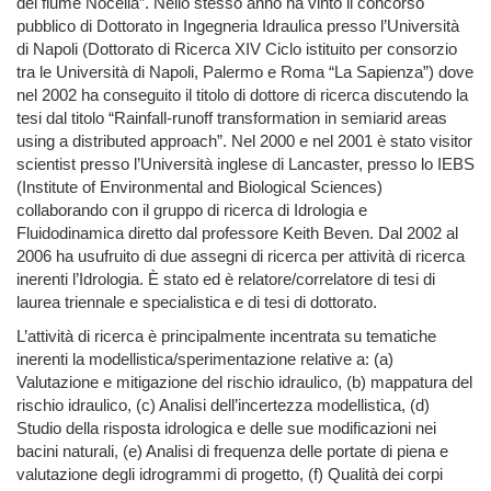
del fiume Nocella”. Nello stesso anno ha vinto il concorso
pubblico di Dottorato in Ingegneria Idraulica presso l’Università
di Napoli (Dottorato di Ricerca XIV Ciclo istituito per consorzio
tra le Università di Napoli, Palermo e Roma “La Sapienza”) dove
nel 2002 ha conseguito il titolo di dottore di ricerca discutendo la
tesi dal titolo “Rainfall-runoff transformation in semiarid areas
using a distributed approach”. Nel 2000 e nel 2001 è stato visitor
scientist presso l’Università inglese di Lancaster, presso lo IEBS
(Institute of Environmental and Biological Sciences)
collaborando con il gruppo di ricerca di Idrologia e
Fluidodinamica diretto dal professore Keith Beven. Dal 2002 al
2006 ha usufruito di due assegni di ricerca per attività di ricerca
inerenti l’Idrologia. È stato ed è relatore/correlatore di tesi di
laurea triennale e specialistica e di tesi di dottorato.
L’attività di ricerca è principalmente incentrata su tematiche
inerenti la
modellistica/sperimentazione
relative a: (a)
Valutazione e mitigazione del rischio idraulico, (b) mappatura del
rischio idraulico, (c) Analisi dell’incertezza modellistica, (d)
Studio della risposta idrologica e delle sue modificazioni nei
bacini naturali, (e) Analisi di frequenza delle portate di piena e
valutazione degli idrogrammi di progetto, (f) Qualità dei corpi