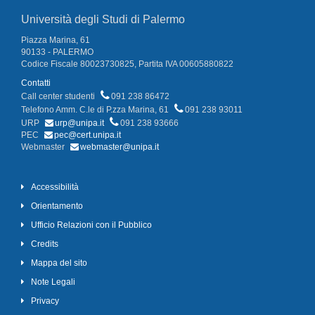
Università degli Studi di Palermo
Piazza Marina, 61
90133 - PALERMO
Codice Fiscale 80023730825, Partita IVA 00605880822
Contatti
Call center studenti
091 238 86472
Telefono Amm. C.le di P.zza Marina, 61
091 238 93011
URP
urp@unipa.it
091 238 93666
PEC
pec@cert.unipa.it
Webmaster
webmaster@unipa.it
Accessibilità
Orientamento
Ufficio Relazioni con il Pubblico
Credits
Mappa del sito
Note Legali
Privacy